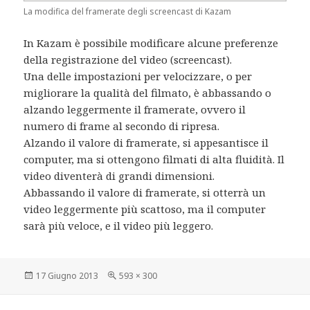
La modifica del framerate degli screencast di Kazam
In Kazam è possibile modificare alcune preferenze
della registrazione del video (screencast).
Una delle impostazioni per velocizzare, o per
migliorare la qualità del filmato, è abbassando o
alzando leggermente il framerate, ovvero il
numero di frame al secondo di ripresa.
Alzando il valore di framerate, si appesantisce il
computer, ma si ottengono filmati di alta fluidità. Il
video diventerà di grandi dimensioni.
Abbassando il valore di framerate, si otterrà un
video leggermente più scattoso, ma il computer
sarà più veloce, e il video più leggero.
Scritto
Dimensione
17 Giugno 2013
593 × 300
il
reale