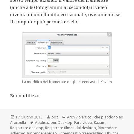
(anche a 60 fotogrammi al secondo!) il video
diventa di una fluidità eccezionale, ovviamente se
il computer può permetterselo…
La modifica del framerate degli screencast di Kazam
Buon utilizzo.
Scritto
Autore
Categorie
17 Giugno 2013
boz
Archivio articoli che piacciono ad
il
Tag
Aranzulla
Applicazioni
,
Desktop
,
Fare video
,
Kazam
,
Registrare desktop
,
Registrare filmati dal desktop
,
Riprendere
schermo
,
Riprendere video
,
Screencast
,
Screencasting
,
Ubuntu
,