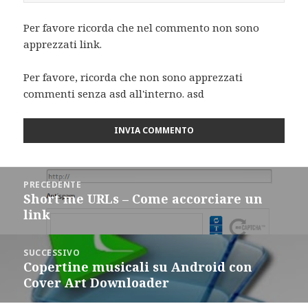
Per favore ricorda che nel commento non sono
apprezzati link.
Per favore, ricorda che non sono apprezzati
commenti senza asd all'interno. asd
Navigazione
PRECEDENTE
articoli
Short me URLs – Come accorciare un
Articolo
link
precedente:
SUCCESSIVO
Copertine musicali su Android con
Articolo
Cover Art Downloader
successivo: