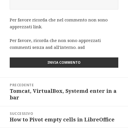
Per favore ricorda che nel commento non sono
apprezzati link.
Per favore, ricorda che non sono apprezzati
commenti senza asd all'interno. asd
Navigazione
PRECEDENTE
articoli
Tomcat, VirtualBox, Systemd enter in a
Articolo
bar
precedente:
SUCCESSIVO
How to Pivot empty cells in LibreOffice
Articolo
successivo: