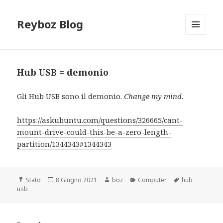
Reyboz Blog
MENU
E
WIDGET
Hub USB = demonio
Gli Hub USB sono il demonio.
Change my mind
.
https://askubuntu.com/questions/326665/cant-
mount-drive-could-this-be-a-zero-length-
partition/1344343#1344343
Formato
Scritto
Autore
Categorie
Tag
Stato
8 Giugno 2021
boz
Computer
hub
il
usb