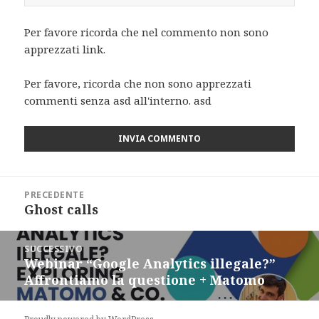
Per favore ricorda che nel commento non sono
apprezzati link.
Per favore, ricorda che non sono apprezzati
commenti senza asd all'interno. asd
Navigazione
PRECEDENTE
articoli
Ghost calls
Articolo
precedente:
SUCCESSIVO
Webinar “Google Analytics illegale?”
Articolo
Affrontiamo la questione + Matomo
successivo: