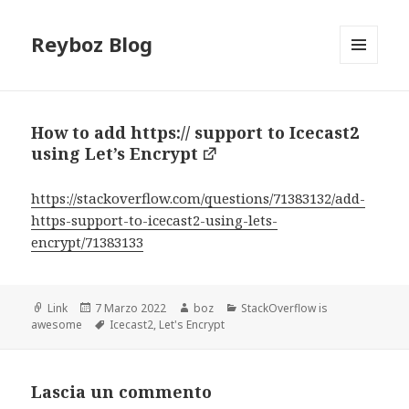
Reyboz Blog
MENU
E
WIDGET
How to add https:// support to Icecast2
using Let’s Encrypt
https://stackoverflow.com/questions/71383132/add-
https-support-to-icecast2-using-lets-
encrypt/71383133
Formato
Scritto
Autore
Categorie
Link
7 Marzo 2022
boz
StackOverflow is
il
Tag
awesome
Icecast2
,
Let's Encrypt
Lascia un commento