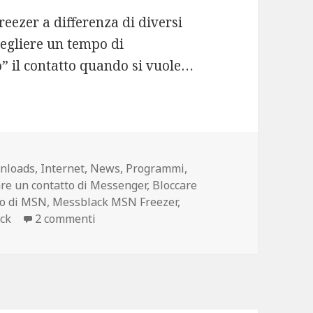
reezer a differenza di diversi
scegliere un tempo di
o” il contatto quando si vuole…
nloads
,
Internet
,
News
,
Programmi
,
are un contatto di Messenger
,
Bloccare
to di MSN
,
Messblack MSN Freezer
,
su MSN Freezer: Bloccare un contatto Me
ck
2 commenti