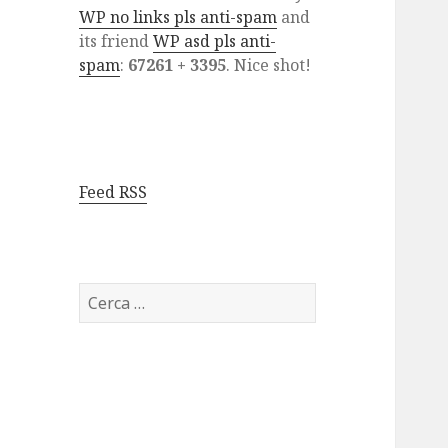
WP no links pls anti-spam
and
its friend
WP asd pls anti-
spam
:
67261 + 3395
. Nice shot!
Feed RSS
Ricerca
per: