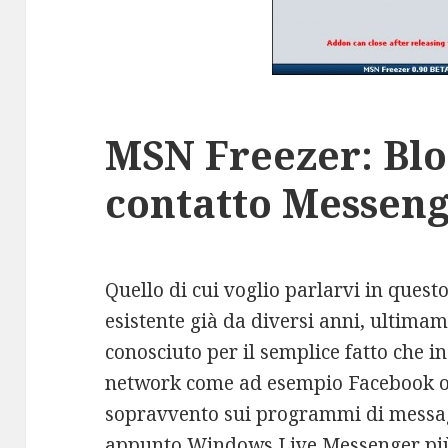
MSN Freezer: Bl
contatto Messeng
Quello di cui voglio parlarvi in ques
esistente già da diversi anni, ultimam
conosciuto per il semplice fatto che i
network come ad esempio Facebook o 
sopravvento sui programmi di messag
appunto Windows Live Messenger p