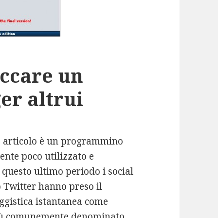
occare un
er altrui
to articolo è un programmino
ente poco utilizzato e
n questo ultimo periodo i social
Twitter hanno preso il
gistica istantanea come
iù comunemente denominato