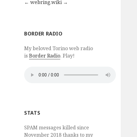
←
webring.wiki
→
BORDER RADIO
My beloved Torino web radio
is
Border Radio
. Play!
STATS
SPAM messages killed since
November 2018 thanks to my