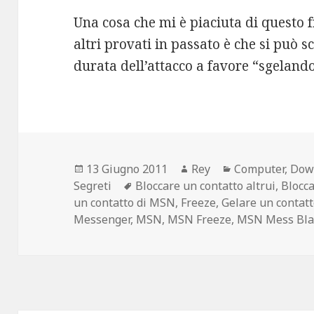
Una cosa che mi è piaciuta di questo f
altri provati in passato è che si può 
durata dell’attacco a favore “sgeland
Scritto
Autore
Categorie
13 Giugno 2011
Rey
Computer
,
Dow
il
Tag
Segreti
Bloccare un contatto altrui
,
Blocc
un contatto di MSN
,
Freeze
,
Gelare un contat
Messenger
,
MSN
,
MSN Freeze
,
MSN Mess Bla