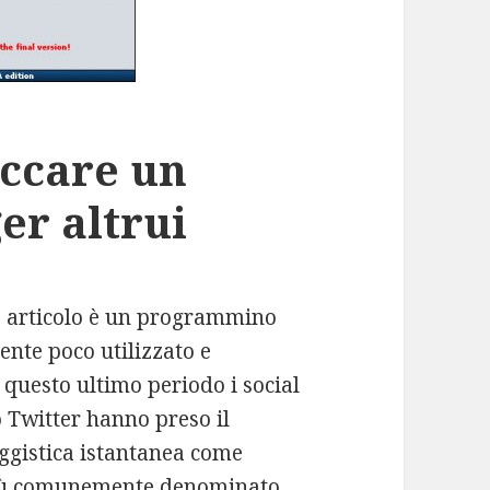
occare un
er altrui
to articolo è un programmino
ente poco utilizzato e
n questo ultimo periodo i social
Twitter hanno preso il
gistica istantanea come
iù comunemente denominato