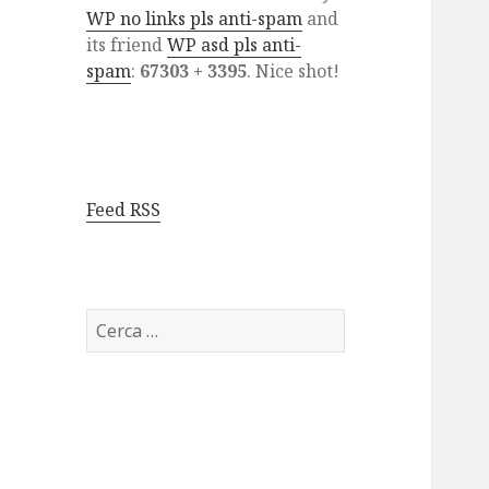
WP no links pls anti-spam
and
its friend
WP asd pls anti-
spam
:
67303 + 3395
. Nice shot!
Feed RSS
Ricerca
per: