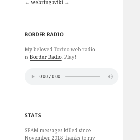
←
webring.wiki
→
BORDER RADIO
My beloved Torino web radio
is
Border Radio
. Play!
STATS
SPAM messages killed since
November 2018 thanks to my