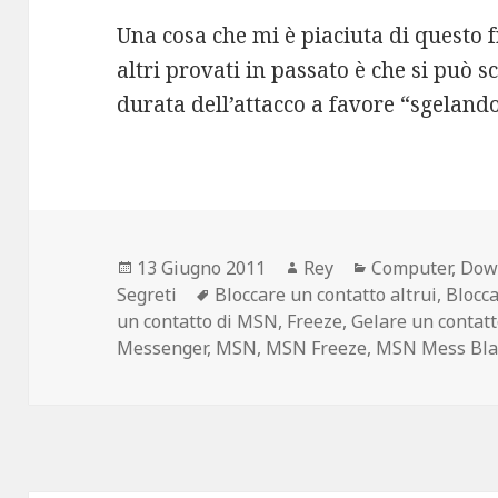
Una cosa che mi è piaciuta di questo f
altri provati in passato è che si può 
durata dell’attacco a favore “sgeland
Scritto
Autore
Categorie
13 Giugno 2011
Rey
Computer
,
Dow
il
Tag
Segreti
Bloccare un contatto altrui
,
Blocc
un contatto di MSN
,
Freeze
,
Gelare un contat
Messenger
,
MSN
,
MSN Freeze
,
MSN Mess Bla