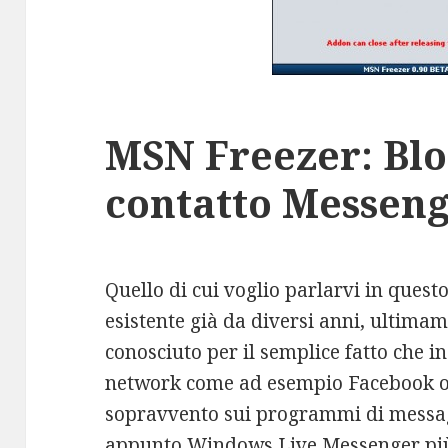
MSN Freezer: Bl
contatto Messeng
Quello di cui voglio parlarvi in ques
esistente già da diversi anni, ultimam
conosciuto per il semplice fatto che i
network come ad esempio Facebook o 
sopravvento sui programmi di messag
appunto Windows Live Messenger p