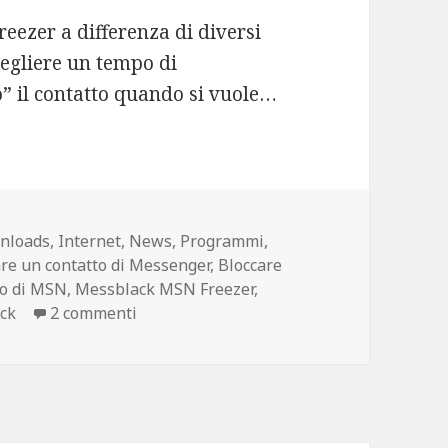
reezer a differenza di diversi
scegliere un tempo di
o” il contatto quando si vuole…
nloads
,
Internet
,
News
,
Programmi
,
are un contatto di Messenger
,
Bloccare
to di MSN
,
Messblack MSN Freezer
,
su MSN Freezer: Bloccare un contatto Me
ck
2 commenti