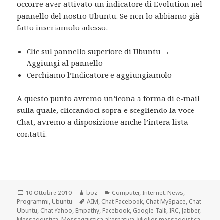
occorre aver attivato un indicatore di Evolution nel
pannello del nostro Ubuntu. Se non lo abbiamo già
fatto inseriamolo adesso:
Clic sul pannello superiore di Ubuntu →
Aggiungi al pannello
Cerchiamo l’Indicatore e aggiungiamolo
A questo punto avremo un’icona a forma di e-mail
sulla quale, cliccandoci sopra e scegliendo la voce
Chat, avremo a disposizione anche l’intera lista
contatti.
Scritto
Autore
Categorie
10 Ottobre 2010
boz
Computer
,
Internet
,
News
,
il
Tag
Programmi
,
Ubuntu
AIM
,
Chat Facebook
,
Chat MySpace
,
Chat
Ubuntu
,
Chat Yahoo
,
Empathy
,
Facebook
,
Google Talk
,
IRC
,
Jabber
,
Messaggistica
,
Messaggistica alternativa
,
Miglior messaggistica