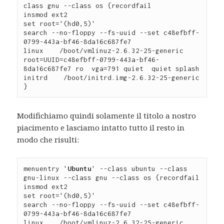
class gnu --class os {recordfail

insmod ext2

set root='(hd0,5)'

search --no-floppy --fs-uuid --set c48efbff-
0799-443a-bf46-8da16c687fe7

linux    /boot/vmlinuz-2.6.32-25-generic 
root=UUID=c48efbff-0799-443a-bf46-
8da16c687fe7 ro  vga=791 quiet  quiet splash

initrd    /boot/initrd.img-2.6.32-25-generic

Modifichiamo quindi solamente il titolo a nostro
piacimento e lasciamo intatto tutto il resto in
modo che risulti:
menuentry '
Ubuntu
' --class ubuntu --class 
gnu-linux --class gnu --class os {recordfail

insmod ext2

set root='(hd0,5)'

search --no-floppy --fs-uuid --set c48efbff-
0799-443a-bf46-8da16c687fe7

linux    /boot/vmlinuz-2.6.32-25-generic 