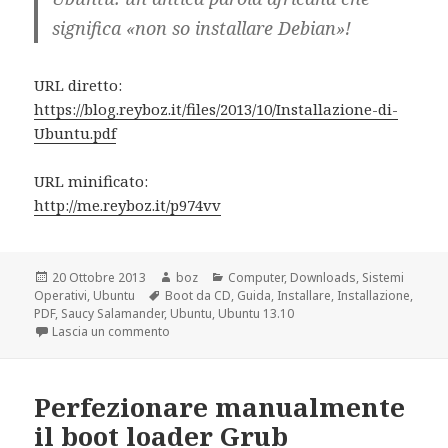
significa «non so installare Debian»!
URL diretto:
https://blog.reyboz.it/files/2013/10/Installazione-di-
Ubuntu.pdf
URL minificato:
http://me.reyboz.it/p974vv
Scritto
Autore
Categorie
20 Ottobre 2013
boz
Computer
,
Downloads
,
Sistemi
il
Tag
Operativi
,
Ubuntu
Boot da CD
,
Guida
,
Installare
,
Installazione
,
PDF
,
Saucy Salamander
,
Ubuntu
,
Ubuntu 13.10
su Installazione di Ubuntu 13.10
Lascia un commento
Perfezionare manualmente
il boot loader Grub