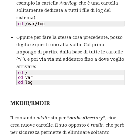
esempio la cartella
/var/log
, che è una cartella
solitamente dedicata a tutti i file di log del
sistema):
cd
/
var
/
log
Oppure per fare la stessa cosa precedente, posso
digitare questi uno alla volta: Col primo
impongo di partire dalla base di tutte le cartelle
(“/”), e poi via via mi addentro fino a dove voglio
arrivare:
cd
/
cd
cd
 log
MKDIR/RMDIR
Il comando
mkdir
sta per “
m
a
k
e
dir
ectory”
, cioè
crea nuove cartelle. Il suo opposto è
rmdir
, che però
per sicurezza permette di eliminare soltanto