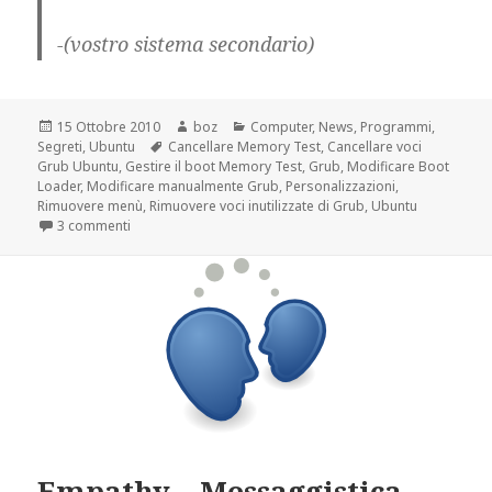
-(vostro sistema secondario)
Scritto
Autore
Categorie
15 Ottobre 2010
boz
Computer
,
News
,
Programmi
,
il
Tag
Segreti
,
Ubuntu
Cancellare Memory Test
,
Cancellare voci
Grub Ubuntu
,
Gestire il boot Memory Test
,
Grub
,
Modificare Boot
Loader
,
Modificare manualmente Grub
,
Personalizzazioni
,
Rimuovere menù
,
Rimuovere voci inutilizzate di Grub
,
Ubuntu
su Perfezionare manualmente il boot loader Grub
3 commenti
Empathy – Messaggistica