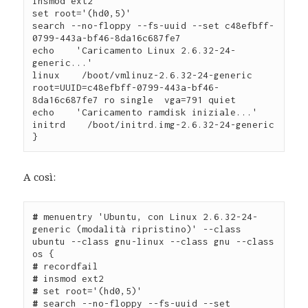
insmod ext2

set root='(hd0,5)'

search --no-floppy --fs-uuid --set c48efbff-
0799-443a-bf46-8da16c687fe7

echo    'Caricamento Linux 2.6.32-24-
generic...'

linux    /boot/vmlinuz-2.6.32-24-generic 
root=UUID=c48efbff-0799-443a-bf46-
8da16c687fe7 ro single  vga=791 quiet

echo    'Caricamento ramdisk iniziale...'

initrd    /boot/initrd.img-2.6.32-24-generic

}
A così:
#
 menuentry 'Ubuntu, con Linux 2.6.32-24-
generic (modalità ripristino)' --class 
ubuntu --class gnu-linux --class gnu --class 
#
# 
#
#
 search --no-floppy --fs-uuid --set 