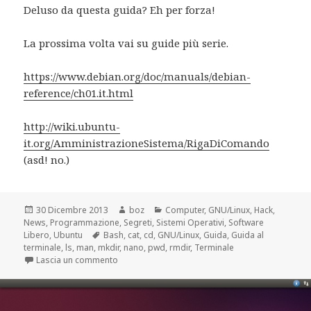
Deluso da questa guida? Eh per forza!
La prossima volta vai su guide più serie.
https://www.debian.org/doc/manuals/debian-
reference/ch01.it.html
http://wiki.ubuntu-
it.org/AmministrazioneSistema/RigaDiComando
(asd! no.)
Scritto
Autore
Categorie
30 Dicembre 2013
boz
Computer
,
GNU/Linux
,
Hack
,
il
News
,
Programmazione
,
Segreti
,
Sistemi Operativi
,
Software
Tag
Libero
,
Ubuntu
Bash
,
cat
,
cd
,
GNU/Linux
,
Guida
,
Guida al
terminale
,
ls
,
man
,
mkdir
,
nano
,
pwd
,
rmdir
,
Terminale
su Terapia anti-trauma da Terminale
Lascia un commento