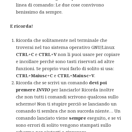
linea di comando: Le due cose convivono
benissimo da sempre.
E ricorda!
Ricorda che solitamente nel terminale che
troverai nel tuo sistema operativo GNU/Linux
CTRL+C
e
CTRL+V
non li puoi usare per copiare
e incollare perchè sono tasti riservati ad altre
funzioni. Se proprio vuoi farlo di solito si usa:
CTRL+Maiusc+C
e
CTRL+Maiusc+V
.
Ricorda che se scrivi un comando
devi poi
premere
INVIO
per lanciarlo! Ricorda inoltre
che non tutti i comandi scrivono qualcosa sullo
schermo! Non ti stupire perciò se lanciando un
comando ti sembra che non succeda niente… Un
comando lanciato viene
sempre
eseguito, e se vi
sono errori di solito vengono stampati sullo
schermo per aiutarti a riprovare.