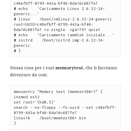
#
 echo    'Caricamento Linux 2.6.32-24-
#
 linux    /boot/vmlinuz-2.6.32-24-generic 
root=UUID=c48efbff-0799-443a-bf46-
#
#
 initrd    /boot/initrd.img-2.6.32-24-
#
 }
Stessa cosa per i vari
memorytest
, che li facciamo
diventare da così:
menuentry "Memory test (memtest86+)" {

insmod ext2

set root='(hd0,5)'

search --no-floppy --fs-uuid --set c48efbff-
0799-443a-bf46-8da16c687fe7

linux16    /boot/memtest86+.bin

}