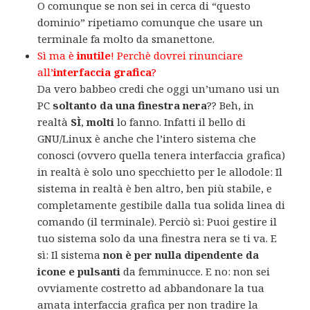
O comunque se non sei in cerca di “questo
dominio” ripetiamo comunque che usare un
terminale fa molto da smanettone.
Sì ma è
inutile
! Perchè dovrei rinunciare
all’
interfaccia grafica
?
Da vero babbeo credi che oggi un’umano usi un
PC
soltanto da una finestra nera
?? Beh, in
realtà
SÌ
,
molti
lo fanno. Infatti il bello di
GNU/Linux è anche che l’intero sistema che
conosci (ovvero quella tenera interfaccia grafica)
in realtà è solo uno specchietto per le allodole: Il
sistema in realtà è ben altro, ben più stabile, e
completamente gestibile dalla tua solida linea di
comando (il terminale). Perciò sì: Puoi gestire il
tuo sistema solo da una finestra nera se ti va. E
sì: Il sistema
non è per nulla dipendente da
icone e pulsanti
da femminucce. E no: non sei
ovviamente costretto ad abbandonare la tua
amata interfaccia grafica per non tradire la