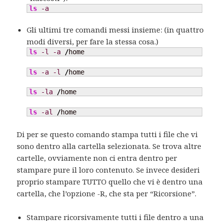
ls
-a
Gli ultimi tre comandi messi insieme: (in quattro
modi diversi, per fare la stessa cosa.)
ls
-l
-a
/
home
ls
-a
-l
/
home
ls
-la
/
home
ls
-al
/
home
Di per se questo comando stampa tutti i file che vi
sono dentro alla cartella selezionata. Se trova altre
cartelle, ovviamente non ci entra dentro per
stampare pure il loro contenuto. Se invece desideri
proprio stampare TUTTO quello che vi è dentro una
cartella, che l’opzione -R, che sta per “Ricorsione”.
Stampare ricorsivamente tutti i file dentro a una