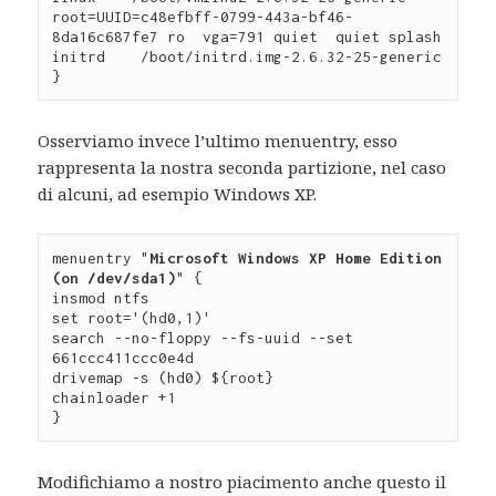
root=UUID=c48efbff-0799-443a-bf46-
8da16c687fe7 ro  vga=791 quiet  quiet splash

initrd    /boot/initrd.img-2.6.32-25-generic

}
Osserviamo invece l’ultimo menuentry, esso
rappresenta la nostra seconda partizione, nel caso
di alcuni, ad esempio Windows XP.
menuentry "
Microsoft Windows XP Home Edition 
(on /dev/sda1)
" {

insmod ntfs

set root='(hd0,1)'

search --no-floppy --fs-uuid --set 
661ccc411ccc0e4d

drivemap -s (hd0) ${root}

chainloader +1

}
Modifichiamo a nostro piacimento anche questo il