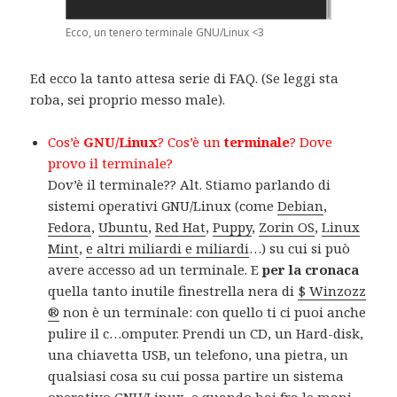
Ecco, un tenero terminale GNU/Linux <3
Ed ecco la tanto attesa serie di FAQ. (Se leggi sta
roba, sei proprio messo male).
Cos’è
GNU/Linux
? Cos’è un
terminale
? Dove
provo il terminale?
Dov’è il terminale?? Alt. Stiamo parlando di
sistemi operativi GNU/Linux (come
Debian
,
Fedora
,
Ubuntu
,
Red Hat
,
Puppy
,
Zorin OS
,
Linux
Mint
,
e altri miliardi e miliardi
…) su cui si può
avere accesso ad un terminale. E
per la cronaca
quella tanto inutile finestrella nera di
$ Winzozz
®
non è un terminale: con quello ti ci puoi anche
pulire il c…omputer. Prendi un CD, un Hard-disk,
una chiavetta USB, un telefono, una pietra, un
qualsiasi cosa su cui possa partire un sistema
operativo GNU/Linux, e quando hai fra le mani