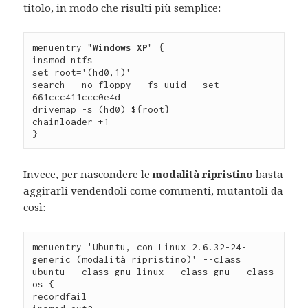
titolo, in modo che risulti più semplice:
menuentry "
Windows XP
" {

insmod ntfs

set root='(hd0,1)'

search --no-floppy --fs-uuid --set 
661ccc411ccc0e4d

drivemap -s (hd0) ${root}

chainloader +1

}
Invece, per nascondere le
modalità ripristino
basta
aggirarli vendendoli come commenti, mutantoli da
così:
menuentry 'Ubuntu, con Linux 2.6.32-24-
generic (modalità ripristino)' --class 
ubuntu --class gnu-linux --class gnu --class 
os {

recordfail
