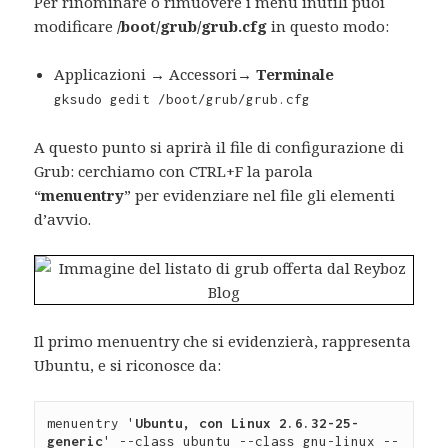
Per rinominare o rimuovere i menù inutili puoi
modificare
/boot/grub/grub.cfg
in questo modo:
Applicazioni → Accessori→
Terminale
gksudo gedit /boot/grub/grub.cfg
A questo punto si aprirà il file di configurazione di
Grub: cerchiamo con CTRL+F la parola
“
menuentry
” per evidenziare nel file gli elementi
d’avvio.
Il primo menuentry che si evidenzierà, rappresenta
Ubuntu, e si riconosce da:
menuentry '
Ubuntu, con Linux 2.6.32-25-
generic
' --class ubuntu --class gnu-linux --