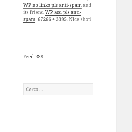
WP no links pls anti-spam
and
its friend
WP asd pls anti-
spam
:
67266 + 3395
. Nice shot!
Feed RSS
Ricerca
per: