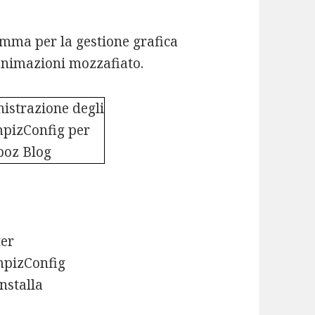
mma per la gestione grafica
animazioni mozzafiato.
ter
ompizConfig
nstalla