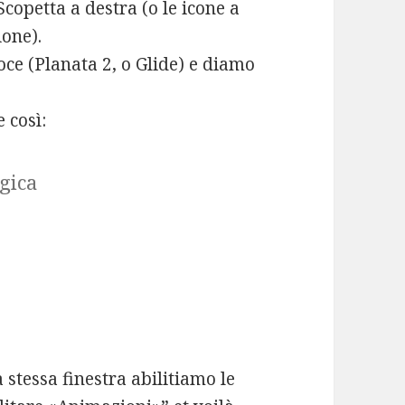
copetta a destra (o le icone a
ione).
oce (Planata 2, o Glide) e diamo
 così:
gica
stessa finestra abilitiamo le