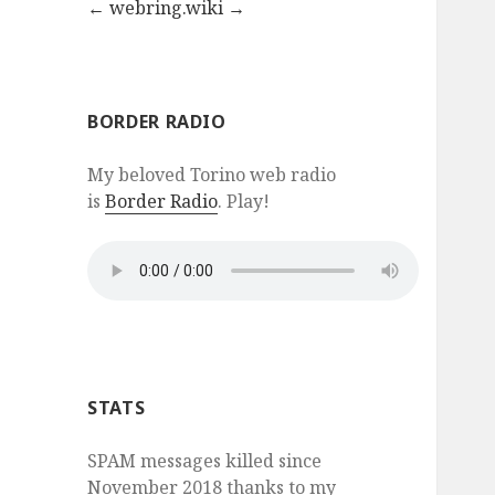
←
webring.wiki
→
BORDER RADIO
My beloved Torino web radio
is
Border Radio
. Play!
STATS
SPAM messages killed since
November 2018 thanks to my