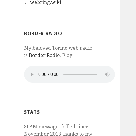
←
webring.wiki
→
BORDER RADIO
My beloved Torino web radio
is
Border Radio
. Play!
STATS
SPAM messages killed since
November 2018 thanks to my