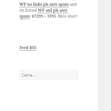
WP no links pls anti-spam
and
its friend
WP asd pls anti-
spam
:
67293 + 3395
. Nice shot!
Feed RSS
Ricerca
per: