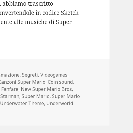
i abbiamo trascritto
onvertendole in codice Sketch
mente alle musiche di Super
mmazione
,
Segreti
,
Videogames
,
Canzoni Super Mario
,
Coin sound
,
 Fanfare
,
New Super Mario Bros
,
,
Starman
,
Super Mario
,
Super Mario
,
Underwater Theme
,
Underworld
uper Mario Bros (2 Voci)