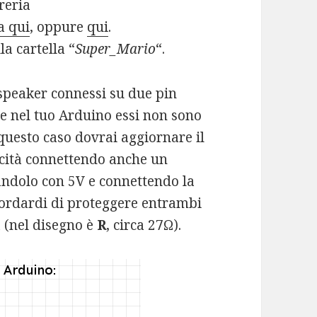
reria
a qui
, oppure
qui
.
la cartella “
Super_Mario
“.
 speaker connessi su due pin
Se nel tuo Arduino essi non sono
questo caso dovrai aggiornare il
ocità connettendo anche un
ndolo con 5V e connettendo la
cordardi di proteggere entrambi
a (nel disegno è
R
, circa 27Ω).