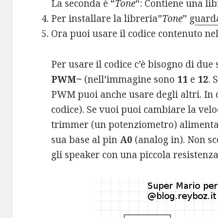
La seconda è “
Tone
“: Contiene una lib
Per installare la libreria”
Tone
” g
uard
Ora puoi usare il codice contenuto nel
Per usare il codice c’è bisogno di due
PWM~
(nell’immagine sono
11
e
12
. 
PWM puoi anche usare degli altri. In 
codice). Se vuoi puoi cambiare la vel
trimmer (un potenziometro) alimenta
sua base al pin
A0
(analog in). Non s
gli speaker con una piccola resistenz