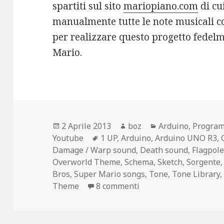
spartiti sul sito
mariopiano.com
di cu
manualmente tutte le note musicali c
per realizzare questo progetto fedel
Mario.
Scritto
Autore
Categorie
2 Aprile 2013
boz
Arduino
,
Progra
il
Tag
Youtube
1 UP
,
Arduino
,
Arduino UNO R3
,
Damage / Warp sound
,
Death sound
,
Flagpole
Overworld Theme
,
Schema
,
Sketch
,
Sorgente
Bros
,
Super Mario songs
,
Tone
,
Tone Library
su Arduino – Best of S
Theme
8 commenti