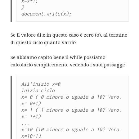
x=x+1;

}

document.write(x);
Se il valore di x in questo caso è zero (o), al termine
di questo ciclo quanto varrà?
Se abbiamo capito bene il while possiamo
calcolarlo semplicemente vedendo i suoi passaggi:
All'inizio x=0

Inizio ciclo

x= 0 ( 0 minore o uguale a 10? Vero. 
x= 0+1)

x= 1 ( 1 minore o uguale a 10? Vero. 
x= 1+1)

...

x=10 (10 minore o uguale a 10? Vero. 
x=10+1)
