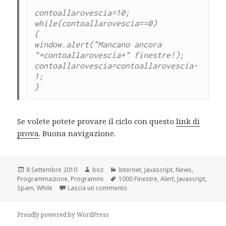
contoallarovescia=10;

while(contoallarovescia==0)

{

window.alert("Mancano ancora 
"+contoallarovescia+" finestre!);

contoallarovescia=contoallarovescia-
1;

}
Se volete potete provare il ciclo con questo
link di
prova
. Buona navigazione.
Scritto
Autore
Categorie
8 Settembre 2010
boz
Internet
,
Javascript
,
News
,
il
Tag
Programmazione
,
Programmi
1000 Finestre
,
Alert
,
Javascript
,
su While – Utilizzi del ciclo iterativ
Spam
,
While
Lascia un commento
Proudly powered by WordPress