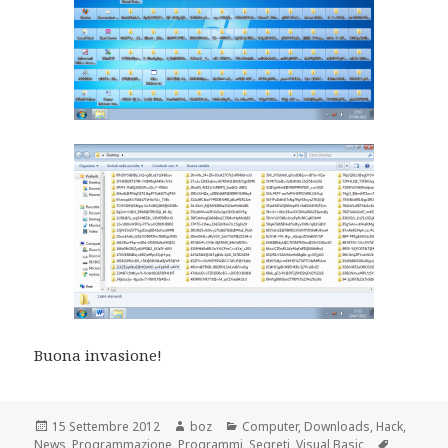
Buona invasione!
Scritto
Autore
Categorie
15 Settembre 2012
boz
Computer
,
Downloads
,
Hack
,
il
Tag
News
,
Programmazione
,
Programmi
,
Segreti
,
Visual Basic