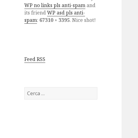
WP no links pls anti-spam
and
its friend
WP asd pls anti-
spam
:
67310 + 3395
. Nice shot!
Feed RSS
Ricerca
per: