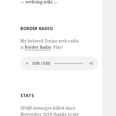
←
webring.wiki
→
BORDER RADIO
My beloved Torino web radio
is
Border Radio
. Play!
STATS
SPAM messages killed since
November 2018 thanks to my