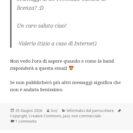
licenza? :D
Un caro saluto ciao!
-Valerio (tizio a caso di Internet)
Non vedo l’ora di sapere quando e come la band
risponderà a questa email
Se non pubblicherò più altri messaggi significa che
non è andata benissimo.
Scritto
Autore
Categorie
Tag
25 Giugno 2026
boz
Informatici dal parrucchiere
il
Copyright
,
Creative Commons
,
Jazz
,
non commerciale
su Ho scritto alla mia Jazz band preferita di Torino dop
1 commento