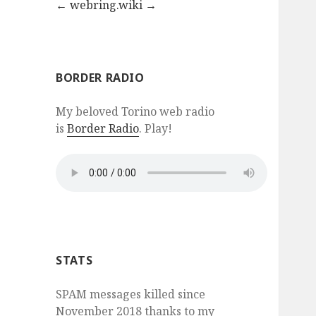
←
webring.wiki
→
BORDER RADIO
My beloved Torino web radio
is
Border Radio
. Play!
STATS
SPAM messages killed since
November 2018 thanks to my