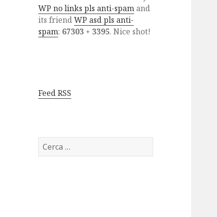
WP no links pls anti-spam
and
its friend
WP asd pls anti-
spam
:
67303 + 3395
. Nice shot!
Feed RSS
Ricerca
per: