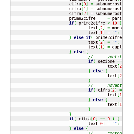
			cifra
[
0
]
=
 subnumerostring.
			cifra
[
1
]
=
 subnumerostring.
			cifra
[
2
]
=
 subnumerostring.
			prime2cifre	
=
 parseInt
(
if
(
 prime2cifre 
<
10
)
{
				text
[
2
]
=
 mono
[
cifr
				text
[
1
]
=
""
;
}
else
if
(
 prime2cifre 
<
20
				text
[
2
]
=
""
;
				text
[
1
]
=
 duplo
[
pri
}
else
{
//	ventitre 
if
(
 sezione 
==
0
&&
					text
[
2
]
=
"
}
else
{
					text
[
2
]
=
 m
}
//	novantaot
if
(
 cifra
[
2
]
==
1
|
					text
[
1
]
=
 d
}
else
{
					text
[
1
]
=
 d
}
}
if
(
 cifra
[
0
]
==
0
)
{
				text
[
0
]
=
""
;
}
else
{
//	centootta