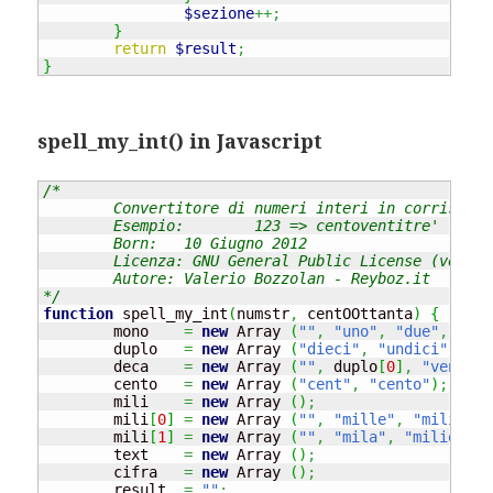
$sezione
++;
}
return
$result
;
}
spell_my_int() in Javascript
/*

	Convertitore di numeri interi in corrispettivi letterali.

	Esempio:	123 => centoventitre'

	Born:	10 Giugno 2012

	Licenza: GNU General Public License (versione 3 o successive)

	Autore: Valerio Bozzolan - Reyboz.it

*/
function
 spell_my_int
(
numstr
,
 centOOttanta
)
{
	mono	
=
new
Array
(
""
,
"uno"
,
"due"
,
"tre
	duplo	
=
new
Array
(
"dieci"
,
"undici"
,
"do
	deca	
=
new
Array
(
""
,
 duplo
[
0
]
,
"venti"
,
	cento	
=
new
Array
(
"cent"
,
"cento"
)
;
	mili	
=
new
Array
(
)
;
	mili
[
0
]
=
new
Array
(
""
,
"mille"
,
"milione"
	mili
[
1
]
=
new
Array
(
""
,
"mila"
,
"milioni"
,
	text	
=
new
Array
(
)
;
	cifra	
=
new
Array
(
)
;
	result	
=
""
;