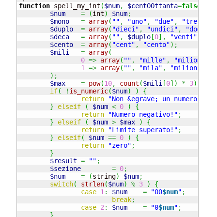
function
 spell_my_int
(
$num
,
$centOOttanta
=
false
)
{
$num
=
(
int
)
$num
;
$mono
=
array
(
""
,
"uno"
,
"due"
,
"tre"
,
"q
$duplo
=
array
(
"dieci"
,
"undici"
,
"dodici"
$deca
=
array
(
""
,
$duplo
[
0
]
,
"venti"
,
"
{$
$cento
=
array
(
"cent"
,
"cento"
)
;
$mili
=
array
(
0
=>
array
(
""
,
"mille"
,
"milione"
,
1
=>
array
(
""
,
"mila"
,
"milioni"
,
"
)
;
$max
=
pow
(
10
,
count
(
$mili
[
0
]
)
*
3
)
-
1
;
if
(
!
is_numeric
(
$num
)
)
{
return
"Non &egrave; un numero!"
;
}
elseif
(
$num
<
0
)
{
return
"Numero negativo!"
;
}
elseif
(
$num
>
$max
)
{
return
"Limite superato!"
;
}
elseif
(
$num
==
0
)
{
return
"zero"
;
}
$result
=
""
;
$sezione
=
0
;
$num
=
(
string
)
$num
;
switch
(
strlen
(
$num
)
%
3
)
{
case
1
:
$num
=
"00
$num
"
;
break
;
case
2
:
$num
=
"0
$num
"
;
}