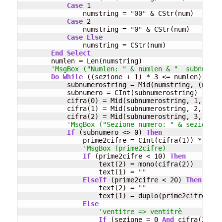
Case
 1

                numstring = 
"00"
 & CStr(num)

Case
 2

                numstring = 
"0"
 & CStr(num)

Case
Else
                numstring = CStr(num)

End
Select
        numlen = Len(numstring)

'MsgBox ("Numlen: " & numlen & "  subnumero
Do
While
 ((sezione + 1) * 3 <= numlen)

            subnumerostring = Mid(numstring, (numle
            subnumero = CInt(subnumerostring)

            cifra(0) = Mid(subnumerostring, 1, 1)

            cifra(1) = Mid(subnumerostring, 2, 1)

            cifra(2) = Mid(subnumerostring, 3, 1)

'MsgBox ("Sezione numero: " & sezione &
If
 (subnumero <> 0) 
Then
                prime2cifre = CInt(cifra(1)) * 10 +
'MsgBox (prime2cifre)
If
 (prime2cifre < 10) 
Then
                    text(2) = mono(cifra(2))

                    text(1) = 
""
ElseIf
 (prime2cifre < 20) 
Then
                    text(2) = 
""
                    text(1) = duplo(prime2cifre - 10
Else
'ventitre => ventitrè
If
 (sezione = 0 
And
 cifra(2) = 