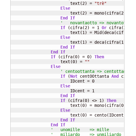
                        text(2) = 
"trè"
Else
                        text(2) = mono(cifra(2))

End
If
'   novantaotto => novantotto
If
 (cifra(2) = 1 
Or
 cifra(2) = 
                        text(1) = Mid(deca(cifra(1)
Else
                        text(1) = deca(cifra(1))

End
If
End
If
If
 (cifra(0) = 0) 
Then
                    text(0) = 
""
Else
' centoottanta => centottanta
If
 (
Not
 centOOttanta 
And
 cifra(
                        IDcent = 0

Else
                        IDcent = 1

End
If
If
 (cifra(0) <> 1) 
Then
                        text(0) = mono(cifra(0)) & 
Else
                        text(0) = cento(IDcent)

End
If
End
If
'   unomille    => mille
'   miliardo    => unmiliardo