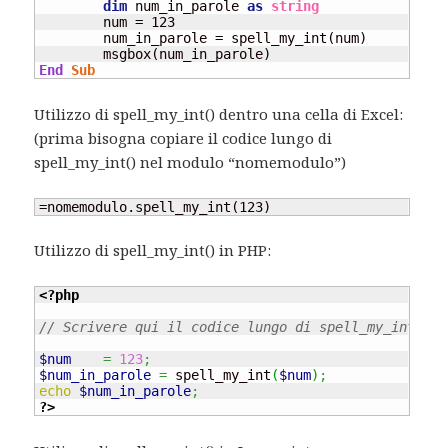
dim
 num_in_parole 
as
string
	num = 123

	num_in_parole = spell_my_int(num)

End
Sub
Utilizzo di spell_my_int() dentro una cella di Excel:
(prima bisogna copiare il codice lungo di
spell_my_int() nel modulo “nomemodulo”)
=nomemodulo.spell_my_int(123)
Utilizzo di spell_my_int() in PHP:
<?php
// Scrivere qui il codice lungo di spell_my_int() i
$num
=
123
;
$num_in_parole
=
 spell_my_int
(
$num
)
;
echo
$num_in_parole
;
?>