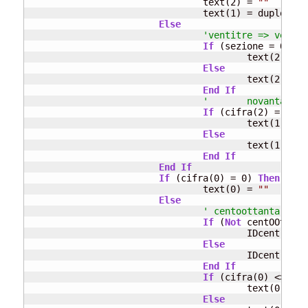
				text(2) = 
""
				text(1) = duplo(prime2cifre - 10)

Else
'ventitre => ventit
If
 (sezione = 0 
And
					text(2) = 
"
Else
					text(2) = mono(cifra(2))

End
If
'	novantaot
If
 (cifra(2) = 1 
Or
					text(1) = Mid(deca(cifra(1)), 1, deca(cifra(1)).Length - 1)

Else
					text(1) = deca(cifra(1))

End
If
End
If
If
 (cifra(0) = 0) 
Then
				text(0) = 
""
Else
' centoottanta => c
If
 (
Not
 centOOttant
					IDcent = 0

Else
					IDcent = 1

End
If
If
 (cifra(0) <> 1) 
					text(0) = mono(cifra(0)) & cento(IDcent)

Else