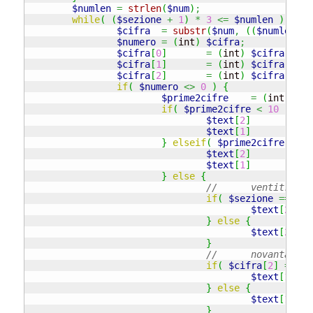
$numlen
=
strlen
(
$num
)
;
while
(
(
$sezione
+
1
)
*
3
<=
$numlen
)
{
$cifra
=
substr
(
$num
,
(
(
$numlen
-
$numero
=
(
int
)
$cifra
;
$cifra
[
0
]
=
(
int
)
$cifra
[
0
]
;
$cifra
[
1
]
=
(
int
)
$cifra
[
1
]
;
$cifra
[
2
]
=
(
int
)
$cifra
[
2
]
;
if
(
$numero
<>
0
)
{
$prime2cifre
=
(
int
)
(
$c
if
(
$prime2cifre
<
10
)
{
$text
[
2
]
=
$
$text
[
1
]
=
"
}
elseif
(
$prime2cifre
<
20
$text
[
2
]
=
"
$text
[
1
]
=
$
}
else
{
//	ventitre 
if
(
$sezione
==
0
&
$text
[
2
]
}
else
{
$text
[
2
]
}
//	novantaot
if
(
$cifra
[
2
]
==
1
$text
[
1
]
}
else
{
$text
[
1
]
}