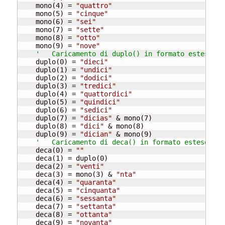
    mono(4) = 
"quattro"
    mono(5) = 
"cinque"
    mono(6) = 
"sei"
    mono(7) = 
"sette"
    mono(8) = 
"otto"
    mono(9) = 
"nove"
'   Caricamento di duplo() in formato esteso
    duplo(0) = 
"dieci"
    duplo(1) = 
"undici"
    duplo(2) = 
"dodici"
    duplo(3) = 
"tredici"
    duplo(4) = 
"quattordici"
    duplo(5) = 
"quindici"
    duplo(6) = 
"sedici"
    duplo(7) = 
"dicias"
 & mono(7)

    duplo(8) = 
"dici"
 & mono(8)

    duplo(9) = 
"dician"
 & mono(9)

'   Caricamento di deca() in formato esteso
    deca(0) = 
""
    deca(1) = duplo(0)

    deca(2) = 
"venti"
    deca(3) = mono(3) & 
"nta"
    deca(4) = 
"quaranta"
    deca(5) = 
"cinquanta"
    deca(6) = 
"sessanta"
    deca(7) = 
"settanta"
    deca(8) = 
"ottanta"
    deca(9) = 
"novanta"