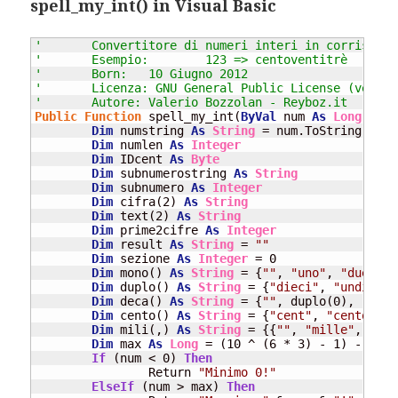
spell_my_int() in Visual Basic
'	Convertitore di numeri interi in corrispet
'	Esempio:	123 => centoventitrè
'	Born:	10 Giugno 2012
'	Licenza: GNU General Public License (versi
'	Autore: Valerio Bozzolan - Reyboz.it
Public
Function
 spell_my_int(
ByVal
 num 
As
Long
, 
Opt
Dim
 numstring 
As
String
 = num.ToString

Dim
 numlen 
As
Integer
Dim
 IDcent 
As
Byte
Dim
 subnumerostring 
As
String
Dim
 subnumero 
As
Integer
Dim
 cifra(2) 
As
String
Dim
 text(2) 
As
String
Dim
 prime2cifre 
As
Integer
Dim
 result 
As
String
 = 
""
Dim
 sezione 
As
Integer
 = 0

Dim
 mono() 
As
String
 = {
""
, 
"uno"
, 
"due"
, 
"
Dim
 duplo() 
As
String
 = {
"dieci"
, 
"undici"
,
Dim
 deca() 
As
String
 = {
""
, duplo(0), 
"vent
Dim
 cento() 
As
String
 = {
"cent"
, 
"cento"
}

Dim
 mili(,) 
As
String
 = {{
""
, 
"mille"
, 
"mil
Dim
 max 
As
Long
 = (10 ^ (6 * 3) - 1) - 1

If
 (num < 0) 
Then
		Return 
"Minimo 0!"
ElseIf
 (num > max) 
Then