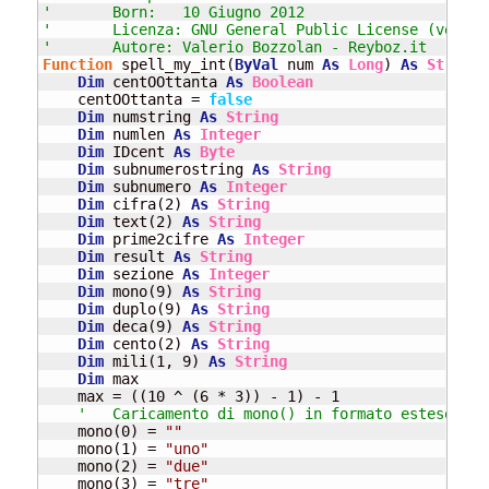
'	Born:	10 Giugno 2012
'	Licenza: GNU General Public License (versi
'	Autore: Valerio Bozzolan - Reyboz.it
Function
 spell_my_int(
ByVal
 num 
As
Long
) 
As
String
Dim
 centOOttanta 
As
Boolean
    centOOttanta = 
false
Dim
 numstring 
As
String
Dim
 numlen 
As
Integer
Dim
 IDcent 
As
Byte
Dim
 subnumerostring 
As
String
Dim
 subnumero 
As
Integer
Dim
 cifra(2) 
As
String
Dim
 text(2) 
As
String
Dim
 prime2cifre 
As
Integer
Dim
 result 
As
String
Dim
 sezione 
As
Integer
Dim
 mono(9) 
As
String
Dim
 duplo(9) 
As
String
Dim
 deca(9) 
As
String
Dim
 cento(2) 
As
String
Dim
 mili(1, 9) 
As
String
Dim
 max

    max = ((10 ^ (6 * 3)) - 1) - 1

'   Caricamento di mono() in formato esteso
    mono(0) = 
""
    mono(1) = 
"uno"
    mono(2) = 
"due"
    mono(3) = 
"tre"