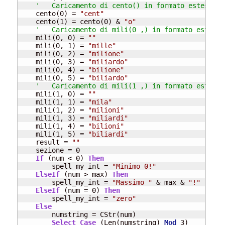
'   Caricamento di cento() in formato esteso
    cento(0) = 
"cent"
    cento(1) = cento(0) & 
"o"
'   Caricamento di mili(0 ,) in formato esteso
    mili(0, 0) = 
""
    mili(0, 1) = 
"mille"
    mili(0, 2) = 
"milione"
    mili(0, 3) = 
"miliardo"
    mili(0, 4) = 
"bilione"
    mili(0, 5) = 
"biliardo"
'   Caricamento di mili(1 ,) in formato esteso
    mili(1, 0) = 
""
    mili(1, 1) = 
"mila"
    mili(1, 2) = 
"milioni"
    mili(1, 3) = 
"miliardi"
    mili(1, 4) = 
"bilioni"
    mili(1, 5) = 
"biliardi"
    result = 
""
    sezione = 0

If
 (num < 0) 
Then
        spell_my_int = 
"Minimo 0!"
ElseIf
 (num > max) 
Then
        spell_my_int = 
"Massimo "
 & max & 
"!"
ElseIf
 (num = 0) 
Then
        spell_my_int = 
"zero"
Else
        numstring = CStr(num)

Select
Case
 (Len(numstring) 
Mod
 3)
