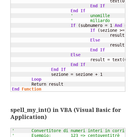
					text(0) = cento(IDcent)

End
If
End
If
'	unomi
'	mil
If
 (subnumero = 1 
And
 sezio
If
 (sezione >= 2) 
T
					result = 
"u
Else
					result = mili(0, sezione) & result

End
If
Else
				result = text(0) & text(1) & text(2) & mili(1, sezione) & result

End
If
End
If
		sezione = sezione + 1

Loop
End
Function
spell_my_int() in VBA (Visual Basic for
Application)
'	Convertitore di numeri interi in corrispet
'	Esempio:	123 => centoventitrè