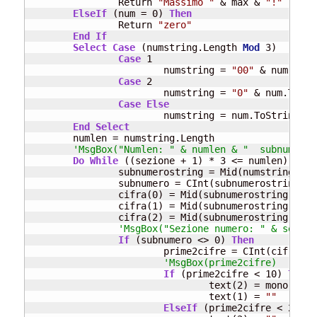
		Return 
"Massimo "
 & max & 
"!"
ElseIf
 (num = 0) 
Then
		Return 
"zero"
End
If
Select
Case
 (numstring.Length 
Mod
 3)

Case
 1

			numstring = 
"00"
 & num.ToSt
Case
 2

			numstring = 
"0"
 & num.ToStr
Case
Else
			numstring = num.ToString

End
Select
	numlen = numstring.Length

'MsgBox("Numlen: " & numlen & "  subnumero:
Do
While
 ((sezione + 1) * 3 <= numlen)

		subnumerostring = Mid(numstring, (numlen - ((sezione + 1) * 3)) + 1, 3)

		subnumero = CInt(subnumerostring)

		cifra(0) = Mid(subnumerostring, 1, 1)

		cifra(1) = Mid(subnumerostring, 2, 1)

		cifra(2) = Mid(subnumerostring, 3, 1)

'MsgBox("Sezione numero: " & sezion
If
 (subnumero <> 0) 
Then
			prime2cifre = CInt(cifra(1)) * 10 + CInt(cifra(2))

'MsgBox(prime2cifre)
If
 (prime2cifre < 10) 
Then
				text(2) = mono(cifra(2))

				text(1) = 
""
ElseIf
 (prime2cifre < 20) 
T