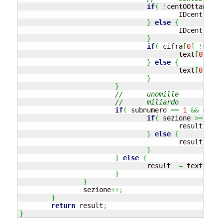
if
(
!
centOOttanta 
&
					IDcent	
=
0
}
else
{
					IDcent	
=
1
}
if
(
 cifra
[
0
]
!=
1
)
					text
[
0
]
=
 m
}
else
{
					text
[
0
]
=
 c
}
}
//	unom
//	mi
if
(
 subnumero 
==
1
&&
 sezio
if
(
 sezione 
>=
2
)
					result	
=
"
}
else
{
					result	
=
 m
}
}
else
{
				result	
=
 text
[
0
]
+
}
}
		sezione
++;
}
return
 result
;
}