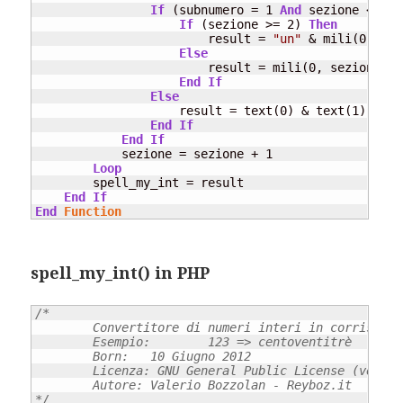
If
 (subnumero = 1 
And
 sezione <> 0)
If
 (sezione >= 2) 
Then
                        result = 
"un"
 & mili(0, sez
Else
                        result = mili(0, sezione) &
End
If
Else
                    result = text(0) & text(1) & te
End
If
End
If
            sezione = sezione + 1

Loop
        spell_my_int = result

End
If
End
Function
spell_my_int() in PHP
/*

	Convertitore di numeri interi in corrispettivi letterali.

	Esempio:	123 => centoventitrè

	Born:	10 Giugno 2012

	Licenza: GNU General Public License (versione 3 o successive)

	Autore: Valerio Bozzolan - Reyboz.it

*/