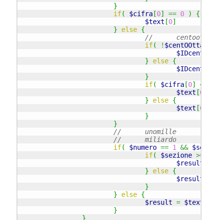
}
if
(
$cifra
[
0
]
==
0
)
{
$text
[
0
]
=
"
}
else
{
//	centootta
if
(
!
$centOOttanta
$IDcent
=
0
}
else
{
$IDcent
=
1
}
if
(
$cifra
[
0
]
<>
1
$text
[
0
]
}
else
{
$text
[
0
]
}
}
//	unom
//	mi
if
(
$numero
==
1
&&
$sezion
if
(
$sezione
>=
2
)
$result
=
"
}
else
{
$result
=
$
}
}
else
{
$result
=
$text
[
0
]
}
}