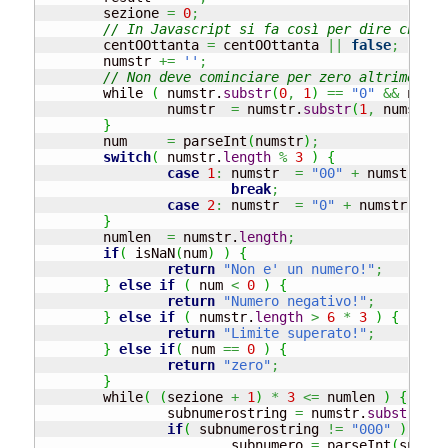
	sezione	
=
0
;
// In Javascript si fa così per dire che qu
	centOOttanta 
=
 centOOttanta 
||
false
;
	numstr 
+=
''
;
// Non deve cominciare per zero altrimenti 
	while 
(
 numstr.
substr
(
0
,
1
)
==
"0"
&&
 numst
		numstr	
=
 numstr.
substr
(
1
,
 numstr.
l
}
	num	
=
 parseInt
(
numstr
)
;
switch
(
 numstr.
length
%
3
)
{
case
1
:
	numstr	
=
"00"
+
 numstr
;
break
;
case
2
:
	numstr	
=
"0"
+
 numstr
;
}
	numlen	
=
 numstr.
length
;
if
(
 isNaN
(
num
)
)
{
return
"Non e' un numero!"
;
}
else
if
(
 num 
<
0
)
{
return
"Numero negativo!"
;
}
else
if
(
 numstr.
length
>
6
*
3
)
{
return
"Limite superato!"
;
}
else
if
(
 num 
==
0
)
{
return
"zero"
;
}
	while
(
(
sezione 
+
1
)
*
3
<=
 numlen 
)
{
		subnumerostring 
=
 numstr.
substr
(
(
(
n
if
(
 subnumerostring 
!=
"000"
)
{
			subnumero 
=
 parseInt
(
subnum