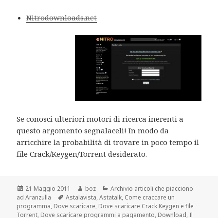
Nitrodownloads.net
Se conosci ulteriori motori di ricerca inerenti a
questo argomento segnalaceli! In modo da
arricchire la probabilità di trovare in poco tempo il
file Crack/Keygen/Torrent desiderato.
Scritto
Autore
Categorie
21 Maggio 2011
boz
Archivio articoli che piacciono
il
Tag
ad Aranzulla
Astalavista
,
Astatalk
,
Come craccare un
programma
,
Dove scaricare
,
Dove scaricare Crack Keygen e file
Torrent
,
Dove scaricare programmi a pagamento
,
Download
,
Il