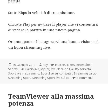
partita.
Sotto Kbps la velocità di trasmissione.
Cliccate Play per avviare il player che vi consentirà
di vedere la partita in una nuova pagina.
Ora non posso che augurarvi una buona visione ed
un buon streaming live.
Scritto
Autore
Categorie
25 Gennaio 2011
Rey
Internet
,
News
,
Recensioni
,
il
Tag
Segreti
Calcio live
,
MyP2P
,
MyP2P calcio live
,
Rojadirecta
,
Sport live in streaming
,
Sport live sul computer
,
Streaming calcio
,
su Sport L
Streaming sport
,
Streaming Sport live sul pc
4 commenti
TeamViewer alla massima
potenza