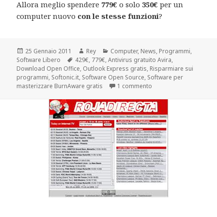
Allora meglio spendere
779€
o solo
350€
per un
computer nuovo
con le stesse funzioni
?
Scritto
Autore
Categorie
25 Gennaio 2011
Rey
Computer
,
News
,
Programmi
,
il
Tag
Software Libero
429€
,
779€
,
Antivirus gratuito Avira
,
Download Open Office
,
Outlook Express gratis
,
Risparmiare sui
programmi
,
Softonic.it
,
Software Open Source
,
Software per
su Risparmiamo con gl
masterizzare BurnAware gratis
1 commento