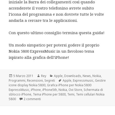
iniziale la Barra dei collegamenti così quando
accenderete il vostro telefonino avrete subito
l’icona del programma e non dovrete tutte le volte
andarla a cercare tra le applicazioni.
Con questo ultimo consiglio termina questa guida!
Un modo simpatico per potersi godere il proprio
Nokia 5800 ExpressMusic in un favoloso tema
ispirato alla grafica dell’iPhone!
Scritto
Autore
Categorie
5 Marzo 2011
Rey
Apple
,
Downloads
,
News
,
Nokia
,
il
Tag
Programmi
,
Recensioni
,
Segreti
Apple
,
Expressmusic
,
Gestire
icone display Nokia 5800
,
Grafica iPhone per Nokia 5800
ExpressMusic
,
iPhone
,
iPhone5th
,
Nokia
,
Ovi Store
,
Schermata di
sblocco iPhone
,
Tema iPhone per 5800
,
Temi
,
Temi cellulari Nokia
su Nokia 5800 ExpressMusic in tema iPhone
5800
2 commenti