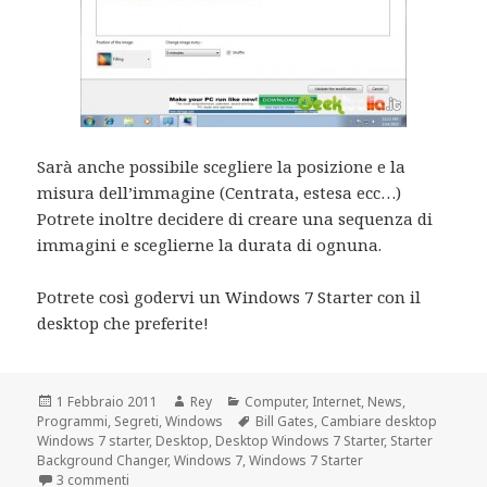
Sarà anche possibile scegliere la posizione e la
misura dell’immagine (Centrata, estesa ecc…)
Potrete inoltre decidere di creare una sequenza di
immagini e sceglierne la durata di ognuna.
Potrete così godervi un Windows 7 Starter con il
desktop che preferite!
Scritto
Autore
Categorie
1 Febbraio 2011
Rey
Computer
,
Internet
,
News
,
il
Tag
Programmi
,
Segreti
,
Windows
Bill Gates
,
Cambiare desktop
Windows 7 starter
,
Desktop
,
Desktop Windows 7 Starter
,
Starter
Background Changer
,
Windows 7
,
Windows 7 Starter
su Cambiare il desktop di Windows 7 Starter
3 commenti