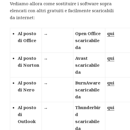
Vediamo allora come sostituire i software sopra
elencati con altri gratuiti e facilmente scaricabili
da internet:
Al posto
→
Open Office
qui
di Office
scaricabile
da
Al posto
→
Avast
qui
di Norton
scaricabile
da
Al posto
→
BurnAware
qui
di Nero
scaricabile
da
Al posto
→
Thunderbir
qui
di
d
Outlook
scaricabile
da