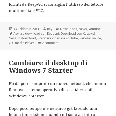
forniti da KeepVid si consiglia l’utilizzo del lettore
multimediale
VLC
.
Scritto
Autore
Categorie
14 Febbraio 2011
Rey
Downloads
,
News
,
Youtube
il
Tag
Avviare download con Keepvid
,
Download con Keepvid
,
Nessun download
,
Scaricare video da Youtube
,
Servizio online
,
su Scaricare video da Youtube con Ke
VLC media Player
2 commenti
Cambiare il desktop di
Windows 7 Starter
Ho da poco comprato un nuovo netbook che monta
il nuovo sistema operativo di casa Microsoft,
Windows 7 Starter.
Dopo poco tempo me ne stavo già facendo una
buona impressione quando mi sono accinto a