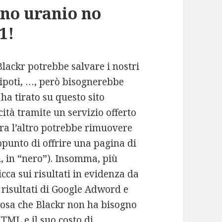
 no uranio no
1!
Blackr potrebbe salvare i nostri
i nipoti, …, però bisognerebbe
ha tirato su questo sito
ità tramite un servizio offerto
ra l’altro potrebbe rimuovere
punto di offrire una pagina di
i, in “nero”). Insomma, più
cca sui risultati in evidenza da
 risultati di Google Adword e
Cosa che Blackr non ha bisogno
TML e il suo costo di