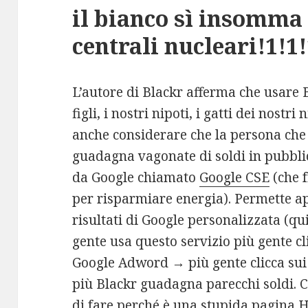
il bianco sì insomma
centrali nucleari!1!1!
L’autore di Blackr afferma che usare 
figli, i nostri nipoti, i gatti dei nostr
anche considerare che la persona che 
guadagna vagonate di soldi in pubblic
da Google chiamato
Google CSE
(che f
per risparmiare energia). Permette ap
risultati di Google personalizzata (qu
gente usa questo servizio più gente cli
Google Adword → più gente clicca sui
più Blackr guadagna parecchi soldi. 
di fare perché è una stupida pagina H