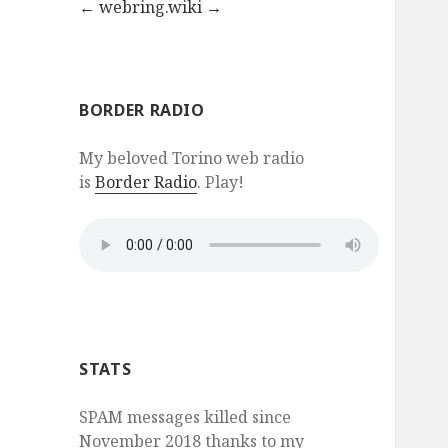
←
webring.wiki
→
BORDER RADIO
My beloved Torino web radio
is
Border Radio
. Play!
STATS
SPAM messages killed since
November 2018 thanks to my