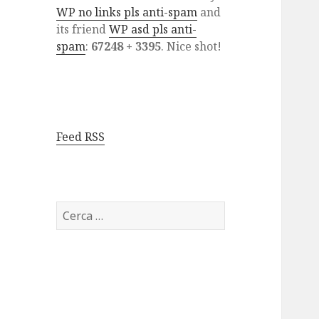
WP no links pls anti-spam
and
its friend
WP asd pls anti-
spam
:
67248 + 3395
. Nice shot!
Feed RSS
Ricerca
per: