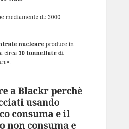
be mediamente di: 3000
ntrale nucleare
produce in
za circa
30 tonnellate di
are».
re a Blackr perchè
cciati usando
co consuma e il
ro non consuma e