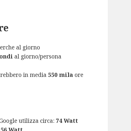
re
cerche al giorno
condi
al giorno/persona
rerebbero in media
550 mila
ore
Google utilizza circa:
74 Watt
:
56 Watt